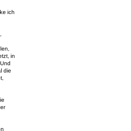
e ich 
 
en, 
zt, in 
Und 
 die 
, 
e 
r 
n 