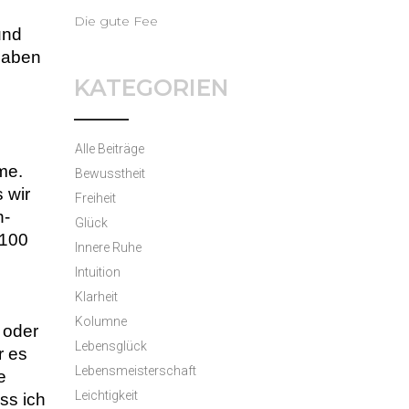
Die gute Fee
nd 
aben 
KATEGORIEN
Alle Beiträge
e. 
Bewusstheit
wir 
Freiheit
h-
Glück
100 
Innere Ruhe
Intuition
Klarheit
Kolumne
oder 
Lebensglück
 es 
Lebensmeisterschaft
 
Leichtigkeit
s ich 