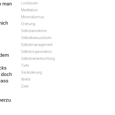
m man 
Loslassen
Meditation
Minimalismus
ich 
Ordnung
Selbstannahme
Selbstbewusstsein
Selbstmanagement
Selbstorganisation
dem 
Selbstverantwortung
Tiefe
ks 
Veränderung
 doch 
Werte
ass 
Ziele
erzu 