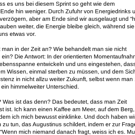
ss es uns bei diesem Sprint so geht wie dem 
 Ende hin weniger. Durch Zufuhr von Energiedrinks u
verzögern, aber am Ende sind wir ausgelaugt und “h
lauben weiter, die Energie bleibe gleich, während sie 
uns etwas vor. 
an in der Zeit an? Wie behandelt man sie nicht 
ein? Die Antwort: In der orientierten Momentaufnahm
Lebensspanne entwickeln und uns eingestehen, dass 
em Wissen, einmal sterben zu müssen, und dem Sic
enz in nicht allzu weiter Zukunft, selbst wenn man 
t ein himmelweiter Unterschied. 
 Was ist das denn? Das bedeutet, dass man Zeit 
t ist. Ich kann einen Kaffee am Meer, auf dem Berg, 
dem ich mich bewusst einklinke. Und doch haben wir
zu tun, das Augustinus schildert, indem er zur Frage
 “Wenn mich niemand danach fragt, weiss ich es. Mus