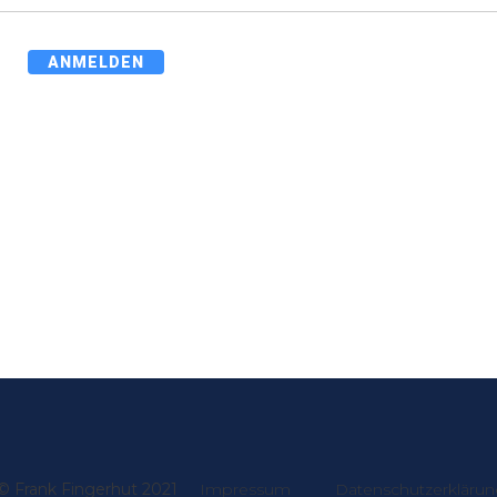
ANMELDEN
© Frank Fingerhut 2021
Impressum
Datenschutzerkläru