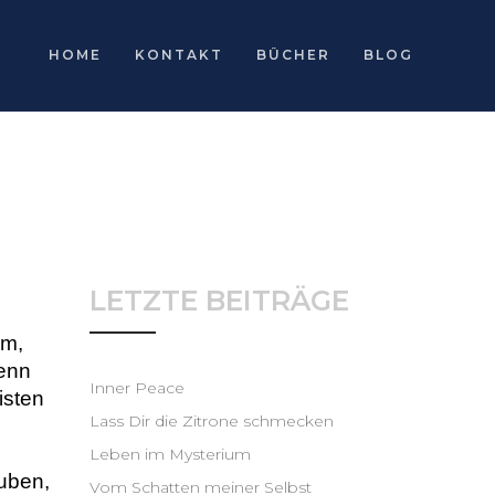
HOME
KONTAKT
BÜCHER
BLOG
LETZTE BEITRÄGE
m, 
enn 
Inner Peace
sten 
Lass Dir die Zitrone schmecken
Leben im Mysterium
uben, 
Vom Schatten meiner Selbst