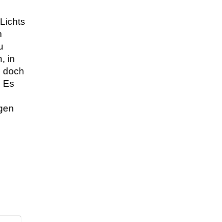
ichts 
 
 
 in 
 doch 
 Es 
 
gen 