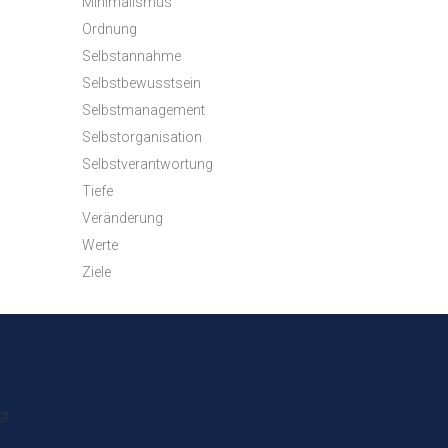
Minimalismus
Ordnung
Selbstannahme
Selbstbewusstsein
Selbstmanagement
Selbstorganisation
Selbstverantwortung
Tiefe
Veränderung
Werte
Ziele
ng