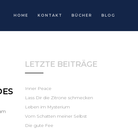
HOME
KONTAKT
BÜCHER
BLOG
LETZTE BEITRÄGE
Inner Peace
DES
Lass Dir die Zitrone schmecken
Leben im Mysterium
 am
Vom Schatten meiner Selbst
Die gute Fee