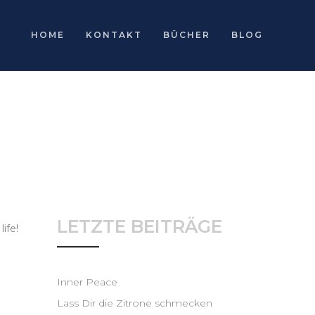
HOME
KONTAKT
BÜCHER
BLOG
LETZTE BEITRÄGE
ife!
Inner Peace
Lass Dir die Zitrone schmecken