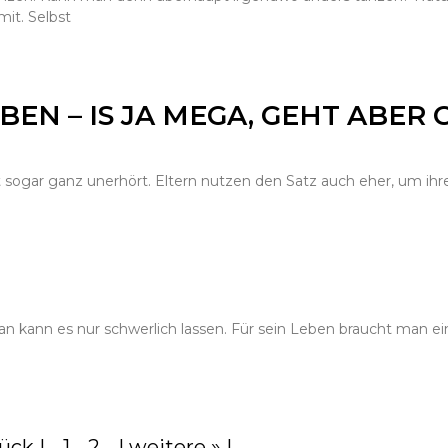
mit. Selbst
IBEN – IS JA MEGA, GEHT ABER 
t sogar ganz unerhört. Eltern nutzen den Satz auch eher, um ihr
 kann es nur schwerlich lassen. Für sein Leben braucht man ei
rück |
1
2
| weitere » |