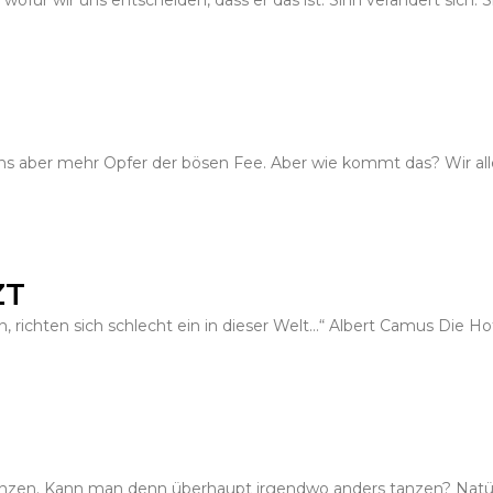
, wofür wir uns entscheiden, dass er das ist. Sinn verändert sich. 
ens aber mehr Opfer der bösen Fee. Aber wie kommt das? Wir all
ZT
, richten sich schlecht ein in dieser Welt…“ Albert Camus Die H
anzen. Kann man denn überhaupt irgendwo anders tanzen? Natür