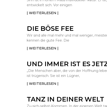
Sinn ist in hohem Mass individueller Natur. Er ist
entwickelt sich. Vor einigen
| WEITERLESEN |
DIE BÖSE FEE
Wir sind alle mal mehr und mal weniger, meist
kennen die gute Fee. Die
| WEITERLESEN |
UND IMMER IST ES JET
„Die Menschen aber, die von der Hoffnung leben
ist trügerisch. Sie ist ein Lügner,
| WEITERLESEN |
TANZ IN DEINER WELT
Zu-sich-selbst-Kommen. In der eigenen Welt t