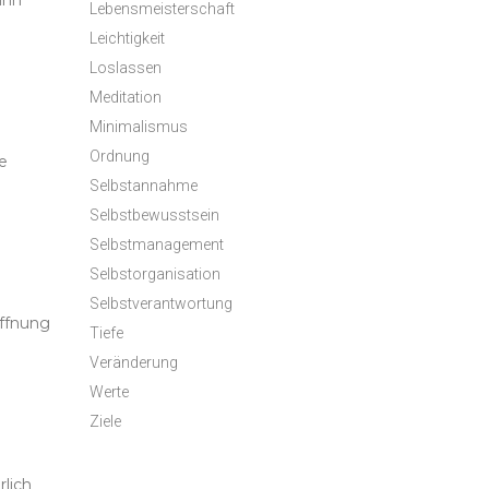
Sinn
Lebensmeisterschaft
Leichtigkeit
Loslassen
Meditation
Minimalismus
Ordnung
e
Selbstannahme
Selbstbewusstsein
Selbstmanagement
Selbstorganisation
Selbstverantwortung
offnung
Tiefe
Veränderung
Werte
Ziele
lich