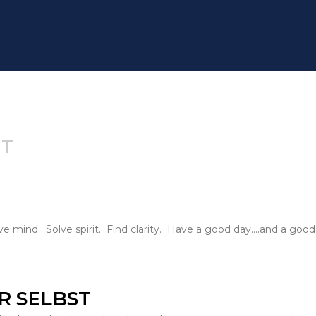
IT
e mind. Solve spirit. Find clarity. Have a good day….and a good l
R SELBST