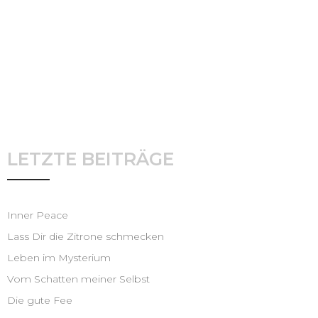
A
b
m
e
l
d
e
n
LETZTE BEITRÄGE
Inner Peace
Lass Dir die Zitrone schmecken
Leben im Mysterium
Vom Schatten meiner Selbst
Die gute Fee