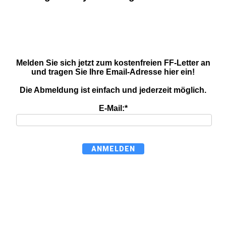
Melden Sie sich jetzt zum kostenfreien FF-Letter an
und tragen Sie Ihre Email-Adresse hier ein!
Die Abmeldung ist einfach und jederzeit möglich.
E-Mail:*
ANMELDEN
A
n
m
e
l
d
e
n