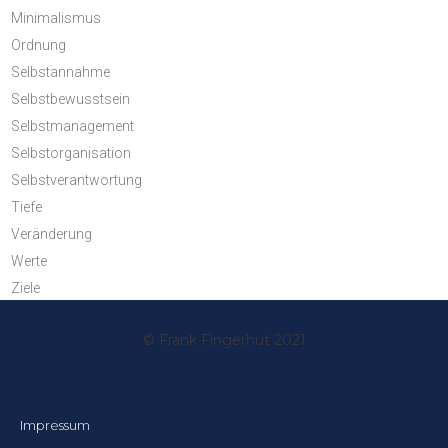
Minimalismus
Ordnung
Selbstannahme
Selbstbewusstsein
Selbstmanagement
Selbstorganisation
Selbstverantwortung
Tiefe
Veränderung
Werte
Ziele
© Frank Fingerhut 2021
Impressum