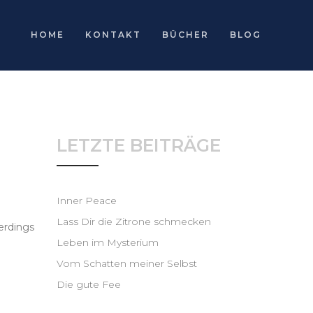
HOME
KONTAKT
BÜCHER
BLOG
LETZTE BEITRÄGE
Inner Peace
Lass Dir die Zitrone schmecken
lerdings
Leben im Mysterium
Vom Schatten meiner Selbst
Die gute Fee