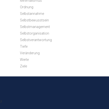
Minimalismus
Ordnung
Selbstannahme
Selbstbewusstsein
Selbstmanagement
Selbstorganisation
Selbstverantwortung
Tiefe
Veränderung
Werte
Ziele
ng