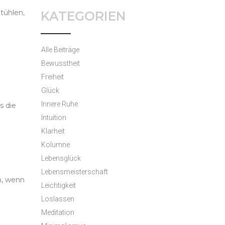
tühlen,
KATEGORIEN
Alle Beiträge
Bewusstheit
Freiheit
Glück
Innere Ruhe
s die
Intuition
Klarheit
Kolumne
Lebensglück
Lebensmeisterschaft
n, wenn
Leichtigkeit
Loslassen
Meditation