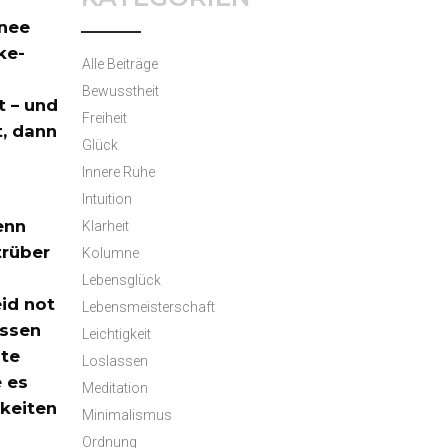
hnee
ke-
Alle Beiträge
Bewusstheit
t – und
Freiheit
, dann
Glück
Innere Ruhe
Intuition
enn
Klarheit
trüber
Kolumne
Lebensglück
id not
Lebensmeisterschaft
issen
Leichtigkeit
ute
Loslassen
e es
Meditation
keiten
Minimalismus
Ordnung