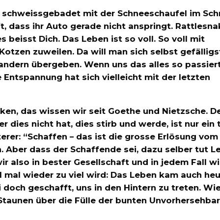
 so schweissgebadet mit der Schneeschaufel im Sc
t, dass ihr Auto gerade nicht anspringt. Rattlesna
s beisst Dich. Das Leben ist so voll. So voll mit
otzen zuweilen. Da will man sich selbst gefälligs
ndern übergeben. Wenn uns das alles so passiert
e Entspannung hat sich vielleicht mit der letzten
ken, das wissen wir seit Goethe und Nietzsche. D
dies nicht hat, dies stirb und werde, ist nur ein 
terer: “Schaffen – das ist die grosse Erlösung vom
 Aber dass der Schaffende sei, dazu selber tut Le
r also in bester Gesellschaft und in jedem Fall w
l mal wieder zu viel wird: Das Leben kam auch he
 doch geschafft, uns in den Hintern zu treten. Wi
taunen über die Fülle der bunten Unvorhersehbar