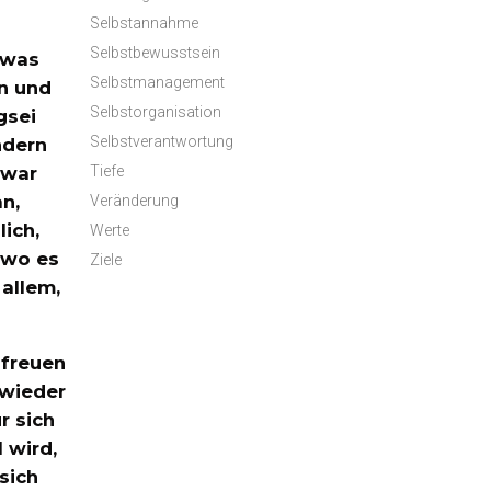
Selbstannahme
Selbstbewusstsein
 was
Selbstmanagement
n und
Selbstorganisation
gsei
Selbstverantwortung
ndern
Tiefe
 war
an,
Veränderung
ich,
Werte
 wo es
Ziele
 allem,
 freuen
 wieder
r sich
 wird,
sich