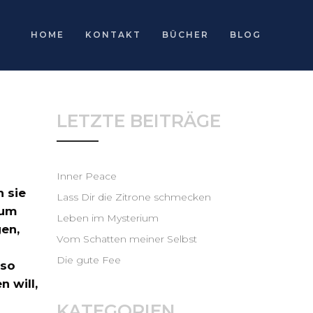
HOME
KONTAKT
BÜCHER
BLOG
LETZTE BEITRÄGE
Inner Peace
n sie
Lass Dir die Zitrone schmecken
zum
Leben im Mysterium
en,
Vom Schatten meiner Selbst
Die gute Fee
 so
 will,
KATEGORIEN