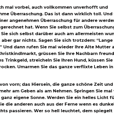
ch mal vorbei, auch vollkommen unverhofft und
hme Überraschung. Das ist dann wirklich toll. Und
 einer angenehmen Überraschung für andere werde
r gerechnet hat. Wenn Sie selbst zum Überraschun
s Sie sich selbst darüber auch am allermeisten wu
t aber gar nichts. Sagen Sie sich trotzdem: “Lange
t.” Und dann rufen Sie mal wieder Ihre Alte Mutter 
hristkindlmarkt, grüssen Sie Ihre Nachbarn freundl
s Trinkgeld, streicheln Sie Ihren Hund, küssen Sie
trocken. Umarmen Sie das ganze verflixte Leben in
von vorn; das Hiersein, die ganze schöne Zeit und
el mehr am Geben als am Nehmen. Springen Sie mal
e ganz eigene Sonne. Werden Sie ein helles Licht fü
ie die anderen auch aus der Ferne wenn es dunkel
hts passieren. Wer so hell leuchtet, dem spiegelt 