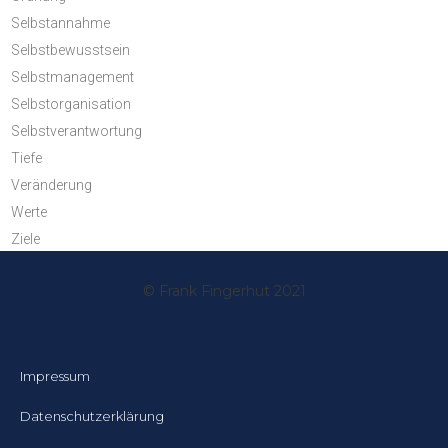
Selbstannahme
Selbstbewusstsein
Selbstmanagement
Selbstorganisation
Selbstverantwortung
Tiefe
Veränderung
Werte
Ziele
© Frank Fingerhut 2021
Impressum
Datenschutzerklärung