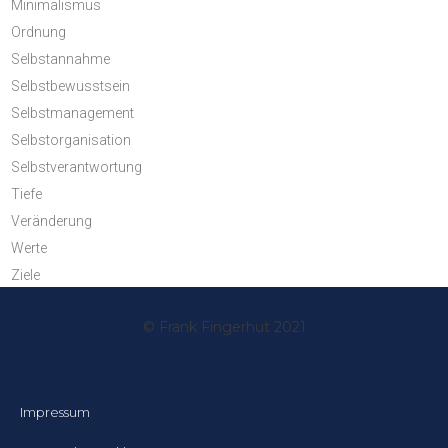
Minimalismus
Ordnung
Selbstannahme
Selbstbewusstsein
Selbstmanagement
Selbstorganisation
Selbstverantwortung
Tiefe
Veränderung
Werte
Ziele
© Frank Fingerhut 2021
Impressum