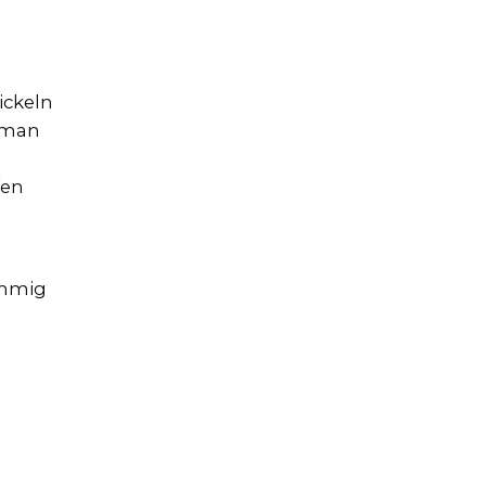
ickeln
o man
fen
immig