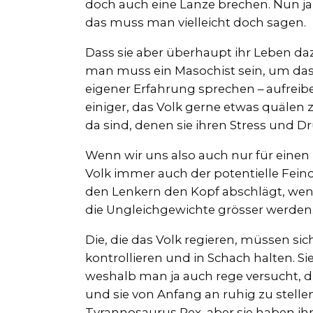
doch auch eine Lanze brechen. Nun ja, 
das muss man vielleicht doch sagen.
Dass sie aber überhaupt ihr Leben da
man muss ein Masochist sein, um das z
eigener Erfahrung sprechen – aufreibend
einiger, das Volk gerne etwas quälen 
da sind, denen sie ihren Stress und 
Wenn wir uns also auch nur für einen M
Volk immer auch der potentielle Feind.
den Lenkern den Kopf abschlägt, we
die Ungleichgewichte grösser werden
Die, die das Volk regieren, müssen si
kontrollieren und in Schach halten. Si
weshalb man ja auch rege versucht, 
und sie von Anfang an ruhig zu stellen. 
Tyrannosaurus Rex, aber sie haben ih