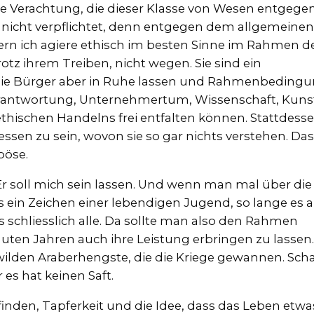
e Verachtung, die dieser Klasse von Wesen entgege
h nicht verpflichtet, denn entgegen dem allgemeinen
dern ich agiere ethisch im besten Sinne im Rahmen d
otz ihrem Treiben, nicht wegen. Sie sind ein
die Bürger aber in Ruhe lassen und Rahmenbeding
 Verantwortung, Unternehmertum, Wissenschaft, Kun
ethischen Handelns frei entfalten können. Stattdess
essen zu sein, wovon sie so gar nichts verstehen. Das 
böse.
 Er soll mich sein lassen. Und wenn man mal über die
s ein Zeichen einer lebendigen Jugend, so lange es 
uns schliesslich alle. Da sollte man also den Rahmen
guten Jahren auch ihre Leistung erbringen zu lassen.
e wilden Araberhengste, die die Kriege gewannen. Sch
 es hat keinen Saft.
nden, Tapferkeit und die Idee, dass das Leben etwa