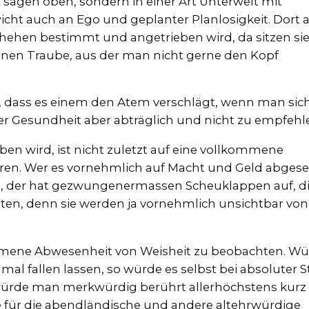
t sagen oben, sondern in einer Art Unterwelt mit
icht auch an Ego und geplanter Planlosigkeit. Dort a
ehen bestimmt und angetrieben wird, da sitzen si
nen Traube, aus der man nicht gerne den Kopf
rt, dass es einem den Atem verschlägt, wenn man sic
r Gesundheit aber abträglich und nicht zu empfehle
ben wird, ist nicht zuletzt auf eine vollkommene
en. Wer es vornehmlich auf Macht und Geld abges
cht-, der hat gezwungenermassen Scheuklappen auf, d
ten, denn sie werden ja vornehmlich unsichtbar von
kommene Abwesenheit von Weisheit zu beobachten. W
l fallen lassen, so würde es selbst bei absoluter St
würde man merkwürdig berührt allerhöchstens kurz
de für die abendländische und andere altehrwürdige