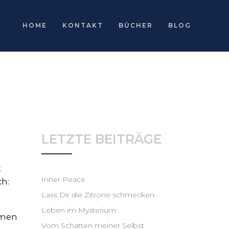
HOME
KONTAKT
BÜCHER
BLOG
LETZTE BEITRÄGE
t
Inner Peace
h:
Lass Dir die Zitrone schmecken
Leben im Mysterium
amen
Vom Schatten meiner Selbst