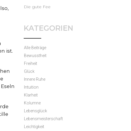
Die gute Fee
lso,
e
KATEGORIEN
h
Alle Beiträge
n ist.
Bewusstheit
Freiheit
ehen
Glück
ie
Innere Ruhe
 Eseln
Intuition
Klarheit
Kolumne
ürde
Lebensglück
ille
Lebensmeisterschaft
Leichtigkeit