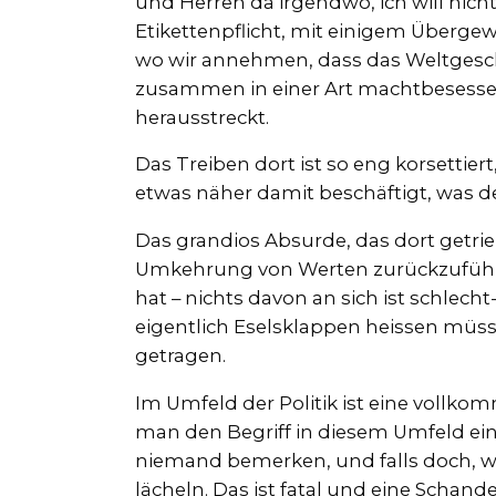
und Herren da irgendwo, ich will nich
Etikettenpflicht, mit einigem Übergew
wo wir annehmen, dass das Weltgesch
zusammen in einer Art machtbesesse
herausstreckt.
Das Treiben dort ist so eng korsettie
etwas näher damit beschäftigt, was de
Das grandios Absurde, das dort getrie
Umkehrung von Werten zurückzuführ
hat – nichts davon an sich ist schle
eigentlich Eselsklappen heissen müss
getragen.
Im Umfeld der Politik ist eine voll
man den Begriff in diesem Umfeld einma
niemand bemerken, und falls doch, 
lächeln. Das ist fatal und eine Schan