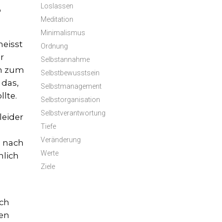
Loslassen
b
Meditation
Minimalismus
heisst
Ordnung
r
Selbstannahme
ch zum
Selbstbewusstsein
 das,
Selbstmanagement
llte.
Selbstorganisation
Selbstverantwortung
leider
Tiefe
Veränderung
g nach
Werte
hlich
Ziele
ich
men