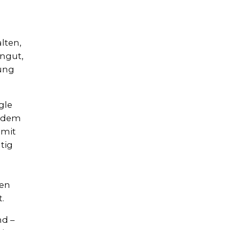
alten,
ungut,
ung
gle
indem
 mit
tig
hen
.
nd –