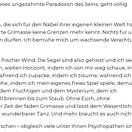
dieses ungezähmte Paradoxon des Seins, geht völlig
, die sich für den Nabel ihrer eigenen kleinen Welt h
te Grimasse keine Grenzen mehr kennt. Nichts für 
in dürfen. Ich bemühe mich um wachsende Veracht
, frischer Wind. Die Segel sind also gehisst und ich se
, weiten Horizont, indem ich von mir weg schaue, 
 während ich zupacke, indem ich träume, während ich
e, indem ich mein eigenes freies Spiel spiele, demü
 dem Flüchtigen und dem Mysterium, dem ich
ill brennen bis zum Staub. Ohne Euch, ohne
r Zeit der faden Grimasse und lässt dem Wesentlic
ein wunderbarer Tanz. Und mehr braucht es auch nicht
nschen – obgleich viele unter Ihnen Psychopathen si