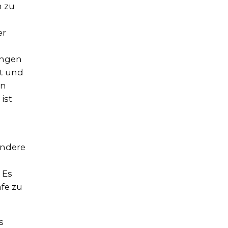
n zu
er
ungen
st und
en
ist
andere
 Es
afe zu
s