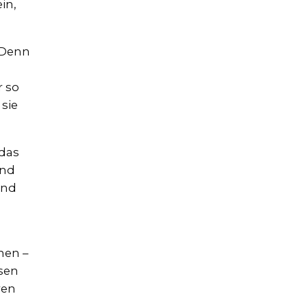
in,
 Denn
r so
 sie
 das
und
und
nen –
sen
ren