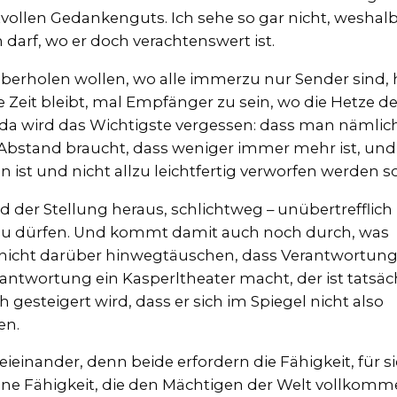
tvollen Gedankenguts. Ich sehe so gar nicht, weshal
 darf, wo er doch verachtenswert ist.
überholen wollen, wo alle immerzu nur Sender sind, 
e Zeit bleibt, mal Empfänger zu sein, wo die Hetze de
da wird das Wichtigste vergessen: dass man nämli
bstand braucht, dass weniger immer mehr ist, und
ist und nicht allzu leichtfertig verworfen werden so
der Stellung heraus, schlichtweg – unübertrefflich 
 zu dürfen. Und kommt damit auch noch durch, was
ber nicht darüber hinwegtäuschen, dass Verantwortun
erantwortung ein Kasperltheater macht, der ist tatsäc
gesteigert wird, dass er sich im Spiegel nicht also
en.
ieinander, denn beide erfordern die Fähigkeit, für s
ine Fähigkeit, die den Mächtigen der Welt vollkom