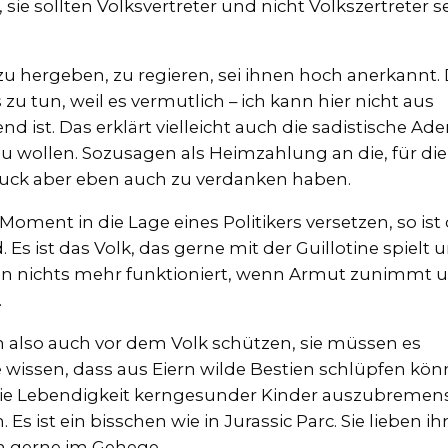
sie sollten Volksvertreter und nicht Volkszertreter se
zu hergeben, zu regieren, sei ihnen hoch anerkannt.
u tun, weil es vermutlich – ich kann hier nicht aus
 ist. Das erklärt vielleicht auch die sadistische Ade
zu wollen. Sozusagen als Heimzahlung an die, für die
Druck aber eben auch zu verdanken haben.
oment in die Lage eines Politikers versetzen, so ist
 Es ist das Volk, das gerne mit der Guillotine spielt 
nn nichts mehr funktioniert, wenn Armut zunimmt 
.
ch also auch vor dem Volk schützen, sie müssen es
e wissen, dass aus Eiern wilde Bestien schlüpfen kön
die Lebendigkeit kerngesunder Kinder auszubremen
Es ist ein bisschen wie in Jurassic Parc. Sie lieben ih
n gerne im Gehege.