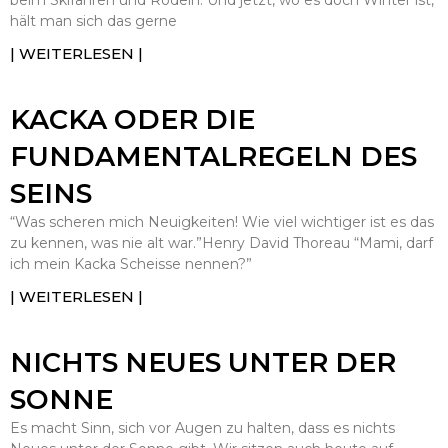
beim Skifahren und Rodeln. Und jetzt, wo es doch Winter ist,
hält man sich das gerne
| WEITERLESEN |
KACKA ODER DIE
FUNDAMENTALREGELN DES
SEINS
“Was scheren mich Neuigkeiten! Wie viel wichtiger ist es das
zu kennen, was nie alt war.”Henry David Thoreau “Mami, darf
ich mein Kacka Scheisse nennen?”
| WEITERLESEN |
NICHTS NEUES UNTER DER
SONNE
Es macht Sinn, sich vor Augen zu halten, dass es nichts