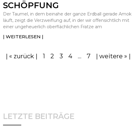
SCHÖPFUNG
Der Taumel, in dem beinahe der ganze Erdball gerade Amok
läuft, zeigt die Verzweiflung auf, in der wir offensichtlich mit
einer ungeheuerlich oberflächlichen Fratze am
| WEITERLESEN |
| « zurück |
1
2
3
4
…
7
| weitere » |
LETZTE BEITRÄGE